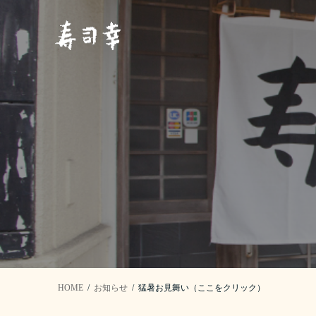
コ
ナ
ン
ビ
テ
ゲ
ン
ー
ツ
シ
へ
ョ
ス
ン
キ
に
ッ
移
プ
動
HOME
お知らせ
猛暑お見舞い（ここをクリック）