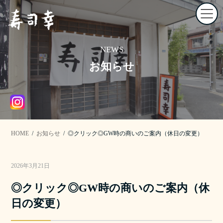
コ
ナ
ン
ビ
テ
ゲ
ン
ー
ツ
シ
へ
ョ
NEWS
ス
ン
お知らせ
キ
に
ッ
移
プ
動
HOME
お知らせ
◎クリック◎GW時の商いのご案内（休日の変更）
2026年3月21日
◎クリック◎GW時の商いのご案内（休
日の変更）