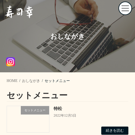
コ
ナ
ン
ビ
テ
ゲ
ン
ー
ツ
シ
へ
ョ
おしながき
ス
ン
キ
に
ッ
移
プ
動
HOME
おしながき
セットメニュー
セットメニュー
特松
セットメニュー
2022年12月5日
続きを読む