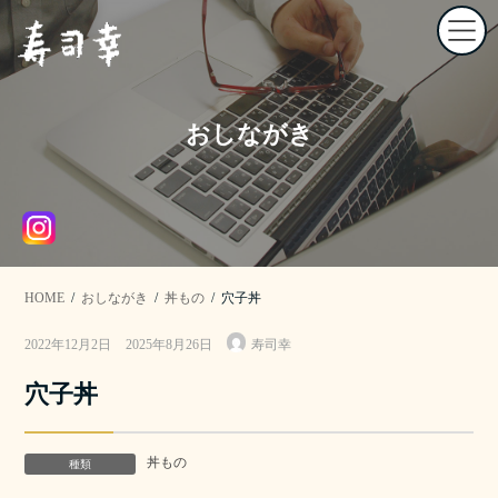
コ
ナ
ン
ビ
テ
ゲ
ン
ー
ツ
シ
へ
ョ
おしながき
ス
ン
キ
に
ッ
移
プ
動
HOME
おしながき
丼もの
穴子丼
最
2022年12月2日
2025年8月26日
寿司幸
終
更
穴子丼
新
日
時
:
丼もの
種類