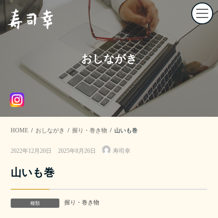
コ
ナ
ン
ビ
テ
ゲ
ン
ー
ツ
シ
へ
ョ
おしながき
ス
ン
キ
に
ッ
移
プ
動
HOME
おしながき
握り・巻き物
山いも巻
最
2022年12月20日
2025年8月26日
寿司幸
終
更
山いも巻
新
日
時
:
握り・巻き物
種類