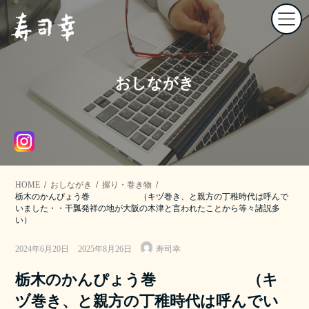
コ
ナ
ン
ビ
テ
ゲ
ン
ー
ツ
シ
へ
ョ
おしながき
ス
ン
キ
に
ッ
移
プ
動
HOME
おしながき
握り・巻き物
栃木のかんぴょう巻 （キヅ巻き、と親方の丁稚時代は呼んで
いました・・干瓢発祥の地が大阪の木津と言われたことから等々諸説多
い）
最
2024年6月20日
2025年8月26日
寿司幸
終
更
栃木のかんぴょう巻 （キ
新
日
ヅ巻き、と親方の丁稚時代は呼んでい
時